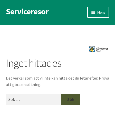
Serviceresor
Hoppa
Hoppa
Meny
till
till
navigering
innehåll
Hem
Inget hittades
Det verkar som att vi inte kan hitta det du letar efter. Prova
att göra en sökning.
Sök
efter: